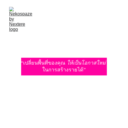
ฝากของเที่ยวสบายไม่มีสะดุด!
“เปลี่ยนพื้นที่ของคุณ 
ให้เป็นโอกาสใหม่
ในการสร้างรายได้”
น้องแมวฟ้าคือ
พันธมิตร
 ที่พร้อมเติบโตไปกับคุณ 
เราเชื่อว่าทุกพื้นที่มีคุณค่า และสามารถเปลี่ยนให้
กลายเป็นโอกาสใหม่ๆ ได้เสมอ ด้วยเทคโนโลยีสมา
ร์ทล็อกเกอร์ที่ทันสมัย ใช้งานง่าย และเป็นมิตรกับผู้
ใช้งาน เราช่วยให้เจ้าของพื้นที่สร้างรายได้เพิ่ม
เติม พร้อมเพิ่มความสะดวกสบายให้ผู้ใช้งาน
มาเปิดพื้นที่สร้างรายได้ เริ่มต้นเป็น Partner กับน้อง